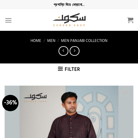
Skip
প্রশান্তি দিয়ে মোড়ানো...
to
content
HOME
/
MEN
/
MEN PANJABI COLLECTION
FILTER
-36%
Add to
wishlist