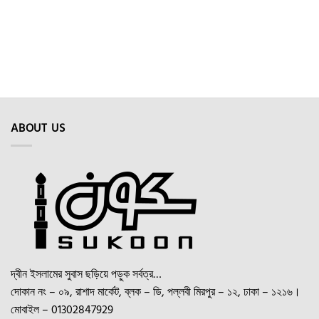
multiple
multiple
variants.
variants.
The
The
options
options
may
may
be
be
chosen
chosen
on
on
the
the
ABOUT US
product
product
page
page
দ্বীন ইসলামের সুবাস ছড়িয়ে পড়ুক সর্বত্র…
দোকান নং – ০৯, রাশাদ মার্কেট, ব্লক – ডি, পল্লবী মিরপুর – ১২, ঢাকা – ১২১৬।
মোবাইল – 01302847929