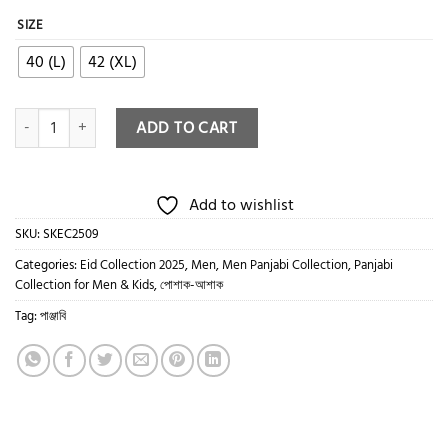
price
price
was:
is:
SIZE
৳ 1,490.
৳ 950.
40 (L)
42 (XL)
Mens Cotton Panjabi quantity
ADD TO CART
Add to wishlist
SKU:
SKEC2509
Categories:
Eid Collection 2025
,
Men
,
Men Panjabi Collection
,
Panjabi
Collection for Men & Kids
,
পোশাক-আশাক
Tag:
পাঞ্জাবি