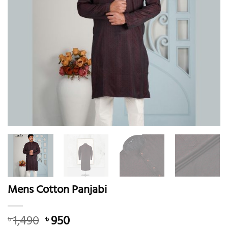
Mens Cotton Panjabi
Original
Current
1,490
950
৳
৳