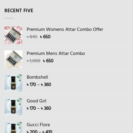
RECENT FIVE
Premium Womens Attar Combo Offer
Original
Current
৳
845
৳
650
price
price
was:
is:
Premium Mens Attar Combo
৳ 845.
৳ 650.
Original
Current
৳
1,000
৳
650
price
price
was:
is:
Bombshell
৳ 1,000.
৳ 650.
Price
৳
170
–
৳
360
range:
৳ 170
Good Girl
through
Price
৳
170
–
৳
360
৳ 360
range:
৳ 170
Gucci Flora
through
Price
৳
200
–
৳
410
৳ 360