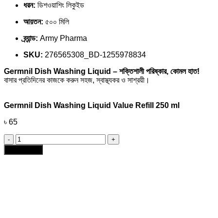
ধরন:
ডিশওয়াশিং লিকুইড
আয়তন:
৫০০ মিলি
ব্র্যান্ড:
Army Pharma
SKU:
276565308_BD-1255978834
Germnil Dish Washing Liquid – শক্তিশালী পরিষ্কার, কোমল হাত!
বাসার প্রতিদিনের কাজকে করুন সহজ, স্বাস্থ্যকর ও সাশ্রয়ী।
Germnil Dish Washing Liquid Value Refill 250 ml
৳
65
Germnil
Dish
Add to cart
Washing
Liquid
Value
Refill
250
ml
quantity