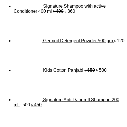
Signature Shampoo with active
Original
Current
Conditioner 400 ml
৳
400
৳
360
price
price
was:
is:
৳ 400.
৳ 360.
Germnil Detergent Powder 500 gm
৳
120
Original
Current
price
price
was:
is:
৳ 650.
৳ 500.
Kids Cotton Panjabi
৳
650
৳
500
Signature Anti Dandruff Shampoo 200
Original
Current
ml
৳
500
৳
450
price
price
was:
is:
৳ 500.
৳ 450.