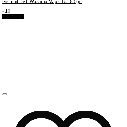
Germnil Dish Washing Magic Bar 80 gm
৳
10
Add to cart