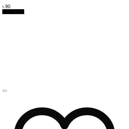
৳
90
Add to cart