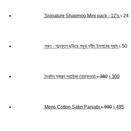
Signature Shapmoo Mini pack - 12's
৳
24
সুকূন - শব্দেফুলে ছড়িয়ে পড়ুক দ্বীন ইসলামের সুবাস
৳
50
Original
Curre
price
price
was:
is:
৳ 380.
৳ 300
দৈনন্দিন স্বাস্থ্য সহায়িকা (হার্ডকভার)
৳
380
৳
300
Original
Cur
price
pri
was:
is:
৳ 990.
৳ 4
Mens Cotton Satin Panjabi
৳
990
৳
495