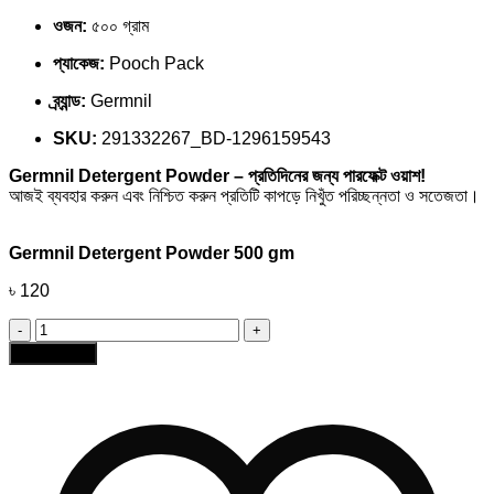
ওজন:
৫০০ গ্রাম
প্যাকেজ:
Pooch Pack
ব্র্যান্ড:
Germnil
SKU:
291332267_BD-1296159543
Germnil Detergent Powder – প্রতিদিনের জন্য পারফেক্ট ওয়াশ!
আজই ব্যবহার করুন এবং নিশ্চিত করুন প্রতিটি কাপড়ে নিখুঁত পরিচ্ছন্নতা ও সতেজতা।
Germnil Detergent Powder 500 gm
৳
120
Germnil
Detergent
Add to cart
Powder
500
gm
quantity