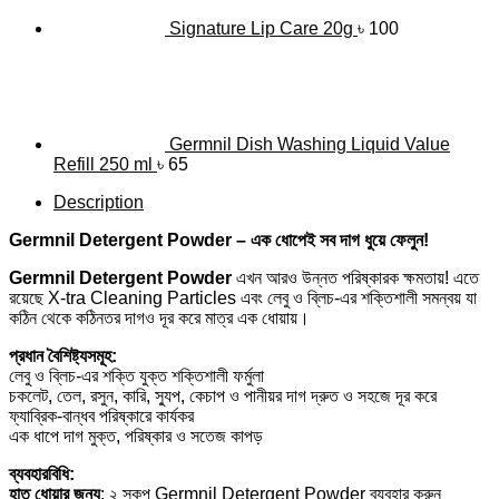
Signature Lip Care 20g
৳
100
Germnil Dish Washing Liquid Value
Refill 250 ml
৳
65
Description
Germnil Detergent Powder – এক ধোপেই সব দাগ ধুয়ে ফেলুন!
Germnil Detergent Powder
এখন আরও উন্নত পরিষ্কারক ক্ষমতায়! এতে
রয়েছে X-tra Cleaning Particles এবং লেবু ও ব্লিচ-এর শক্তিশালী সমন্বয় যা
কঠিন থেকে কঠিনতর দাগও দূর করে মাত্র এক ধোয়ায়।
প্রধান বৈশিষ্ট্যসমূহ:
লেবু ও ব্লিচ-এর শক্তি যুক্ত শক্তিশালী ফর্মুলা
চকলেট, তেল, রসুন, কারি, স্যুপ, কেচাপ ও পানীয়র দাগ দ্রুত ও সহজে দূর করে
ফ্যাব্রিক-বান্ধব পরিষ্কারে কার্যকর
এক ধাপে দাগ মুক্ত, পরিষ্কার ও সতেজ কাপড়
ব্যবহারবিধি:
হাত ধোয়ার জন্য
: ২ স্কুপ Germnil Detergent Powder ব্যবহার করুন