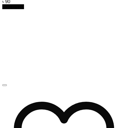
৳
90
Add to cart