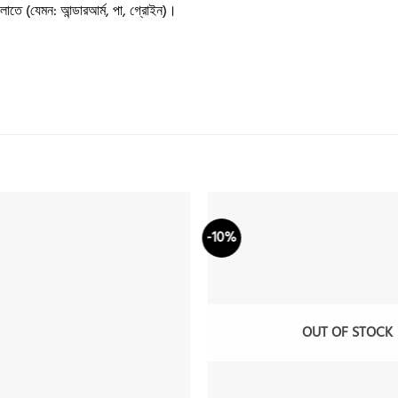
লোতে (যেমন: আন্ডারআর্ম, পা, গ্রোইন)।
-10%
Add to
wishlist
OUT OF STOCK