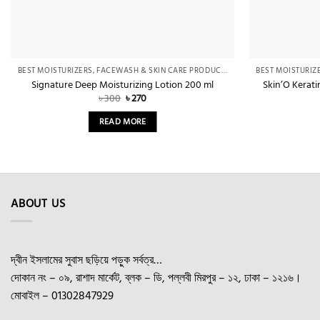
BEST MOISTURIZERS, FACEWASH & SKIN CARE PRODUCTS IN BANGLADESH – FOR OILY & DRY SKIN
Signature Deep Moisturizing Lotion 200 ml
Skin’O Kerat
Original
Current
৳
300
৳
270
price
price
was:
is:
READ MORE
৳ 300.
৳ 270.
ABOUT US
দ্বীন ইসলামের সুবাস ছড়িয়ে পড়ুক সর্বত্র…
দোকান নং – ০৯, রাশাদ মার্কেট, ব্লক – ডি, পল্লবী মিরপুর – ১২, ঢাকা – ১২১৬।
মোবাইল – 01302847929