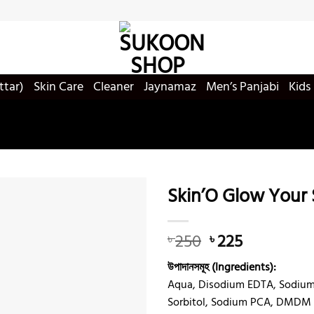
ttar)
Skin Care
Cleaner
Jaynamaz
Men’s Panjabi
Kids
Skin’O Glow Your 
Original
Current
250
225
৳
৳
Add to
price
price
wishlist
উপাদানসমূহ (Ingredients):
was:
is:
Aqua, Disodium EDTA, Sodium 
৳ 250.
৳ 225.
Sorbitol, Sodium PCA, DMDM 