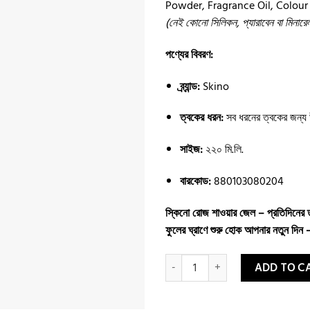
Powder, Fragrance Oil, Colour
(নেই কোনো সিলিকন, প্যারাবেন বা মিনা
পণ্যের বিবরণ:
ব্র্যান্ড:
Skino
ত্বকের ধরন:
সব ধরনের ত্বকের জন্য
সাইজ:
২২০ মি.লি.
বারকোড:
880103080204
স্কিনো রোজ শাওয়ার জেল – প্রতিদিনের 
ফুলের ঘ্রাণে শুরু হোক আপনার নতুন দিন 
Skin’O Glow Your Skin Rose Scente
ADD TO C