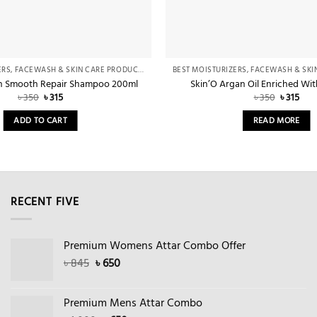
BEST MOISTURIZERS, FACEWASH & SKIN CARE PRODUCTS IN BANGLADESH – FOR OILY & DRY SKIN
in Smooth Repair Shampoo 200ml
Skin’O Argan Oil Enriched Wit
Original
Current
Original
Cur
৳
350
৳
315
৳
350
৳
315
price
price
price
pric
was:
is:
was:
is:
ADD TO CART
READ MORE
৳ 350.
৳ 315.
৳ 350.
৳ 315
RECENT FIVE
Premium Womens Attar Combo Offer
Original
Current
৳
845
৳
650
price
price
was:
is:
Premium Mens Attar Combo
৳ 845.
৳ 650.