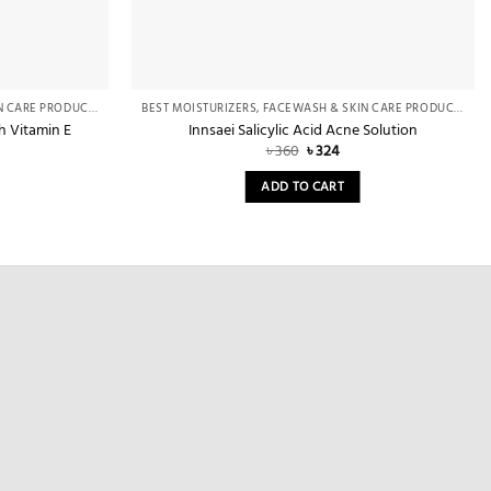
BEST MOISTURIZERS, FACEWASH & SKIN CARE PRODUCTS IN BANGLADESH – FOR OILY & DRY SKIN
BEST MOISTURIZERS, FACEWASH & SKIN CARE PRODUCTS IN BANGLADESH – FOR OILY & DRY SKIN
h Vitamin E
Innsaei Salicylic Acid Acne Solution
rent
Original
Current
৳
360
৳
324
e
price
price
was:
is:
ADD TO CART
.
৳ 360.
৳ 324.