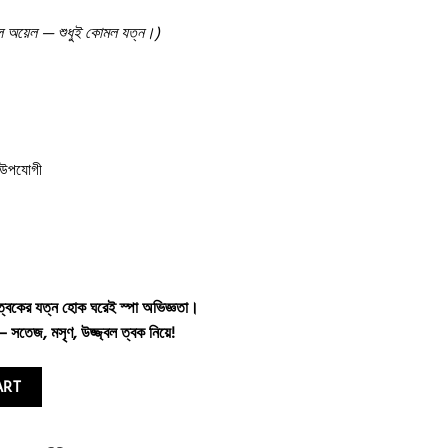
রেল অয়েল — শুধুই কোমল যত্ন।)
 উপযোগী
ত্বকের যত্ন হোক ঘরেই স্পা অভিজ্ঞতা।
— সতেজ, মসৃণ, উজ্জ্বল ত্বক নিয়ে!
d Shower Gel quantity
ART