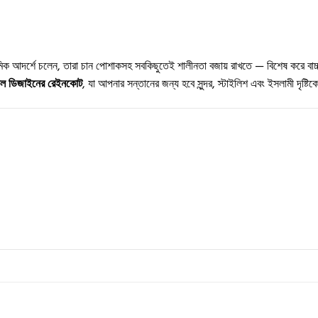
িক আদর্শে চলেন, তারা চান পোশাকসহ সবকিছুতেই শালীনতা বজায় রাখতে — বিশেষ করে বাচ
িম্পল ডিজাইনের রেইনকোট
, যা আপনার সন্তানের জন্য হবে সুন্দর, স্টাইলিশ এবং ইসলামী দৃষ্