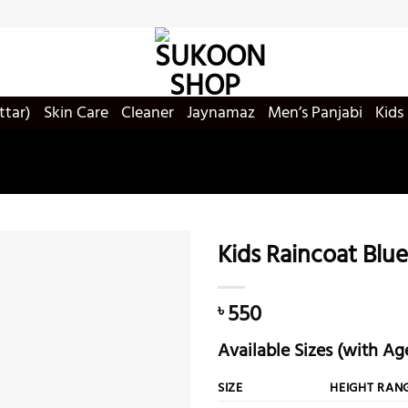
ttar)
Skin Care
Cleaner
Jaynamaz
Men’s Panjabi
Kids
Kids Raincoat Blu
550
৳
Add to
wishlist
Available Sizes (with Ag
SIZE
HEIGHT RAN