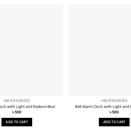
Add to
wishlist
UNCATEGORIZED
UNCATEGORIZED
lock with Light and Radium Blue
Bell Alarm Clock with Light and
৳
500
৳
500
ADD TO CART
ADD TO CART