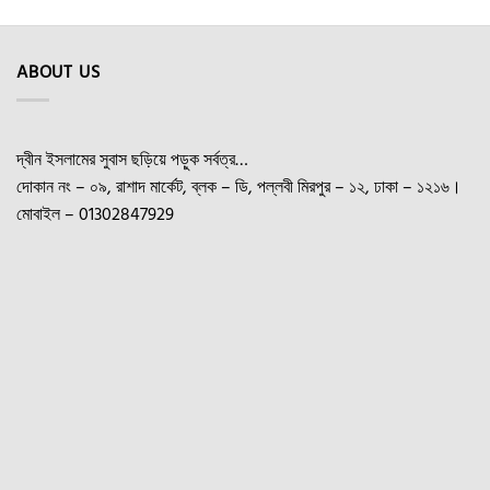
ABOUT US
দ্বীন ইসলামের সুবাস ছড়িয়ে পড়ুক সর্বত্র…
দোকান নং – ০৯, রাশাদ মার্কেট, ব্লক – ডি, পল্লবী মিরপুর – ১২, ঢাকা – ১২১৬।
মোবাইল – 01302847929