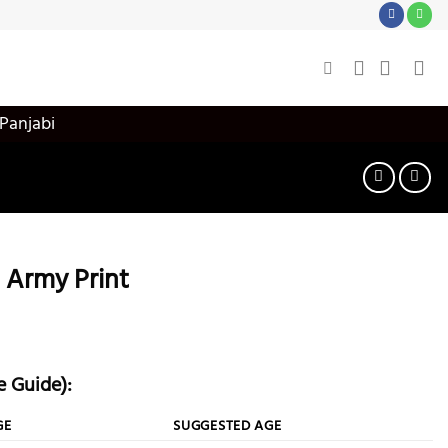
 Panjabi
e Army Print
e Guide):
GE
SUGGESTED AGE