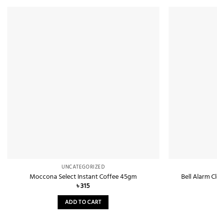
Add to
wishlist
UNCATEGORIZED
Moccona Select Instant Coffee 45gm
Bell Alarm C
৳
315
ADD TO CART