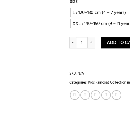
SIZE
L : 120–130 cm (4 – 7 years)
XXL : 140–150 cm (9 – 11 year
Kids Raincoat Blue Army Print quan
ADD TO C
SKU:
N/A
Categories:
Kids Raincoat Collection i