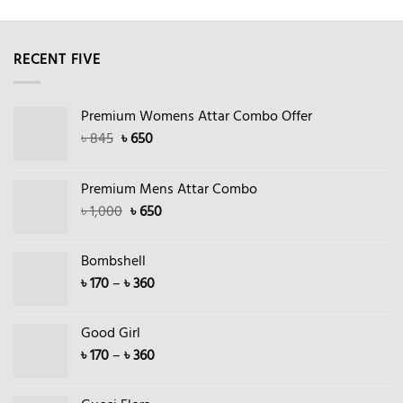
RECENT FIVE
Premium Womens Attar Combo Offer
Original
Current
৳
845
৳
650
price
price
was:
is:
Premium Mens Attar Combo
৳ 845.
৳ 650.
Original
Current
৳
1,000
৳
650
price
price
was:
is:
Bombshell
৳ 1,000.
৳ 650.
Price
৳
170
–
৳
360
range:
৳ 170
Good Girl
through
Price
৳
170
–
৳
360
৳ 360
range:
৳ 170