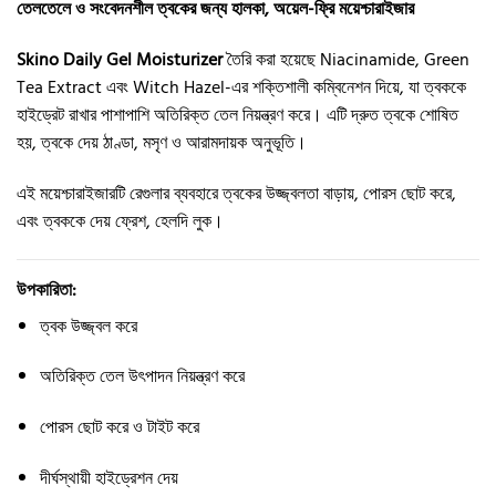
তেলতেলে ও সংবেদনশীল ত্বকের জন্য হালকা, অয়েল-ফ্রি ময়েশ্চারাইজার
Skino Daily Gel Moisturizer
তৈরি করা হয়েছে Niacinamide, Green
Tea Extract এবং Witch Hazel-এর শক্তিশালী কম্বিনেশন দিয়ে, যা ত্বককে
হাইড্রেট রাখার পাশাপাশি অতিরিক্ত তেল নিয়ন্ত্রণ করে। এটি দ্রুত ত্বকে শোষিত
হয়, ত্বকে দেয় ঠাণ্ডা, মসৃণ ও আরামদায়ক অনুভূতি।
এই ময়েশ্চারাইজারটি রেগুলার ব্যবহারে ত্বকের উজ্জ্বলতা বাড়ায়, পোরস ছোট করে,
এবং ত্বককে দেয় ফ্রেশ, হেলদি লুক।
উপকারিতা:
ত্বক উজ্জ্বল করে
অতিরিক্ত তেল উৎপাদন নিয়ন্ত্রণ করে
পোরস ছোট করে ও টাইট করে
দীর্ঘস্থায়ী হাইড্রেশন দেয়