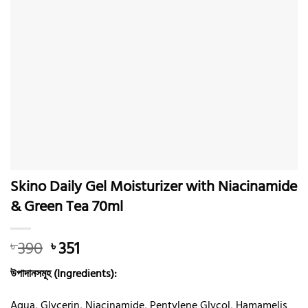
Skino Daily Gel Moisturizer with Niacinamide
& Green Tea 70ml
Original
Current
390
351
৳
৳
price
price
উপাদানসমূহ (Ingredients):
was:
is:
৳ 390.
৳ 351.
Aqua, Glycerin, Niacinamide, Pentylene Glycol, Hamamelis