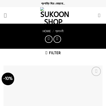
Skip
প্রশান্তি দিয়ে মোড়ানো...
to
content
HOME
/
প্রসাধনী
FILTER
-10%
Add to
wishlist