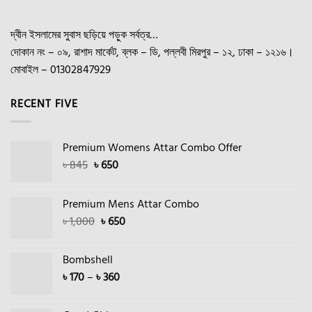
options
may
দ্বীন ইসলামের সুবাস ছড়িয়ে পড়ুক সর্বত্র…
be
chosen
দোকান নং – ০৯, রাশাদ মার্কেট, ব্লক – ডি, পল্লবী মিরপুর – ১২, ঢাকা – ১২১৬।
on
মোবাইল – 01302847929
the
product
RECENT FIVE
page
Premium Womens Attar Combo Offer
Original
Current
৳
845
৳
650
price
price
was:
is:
Premium Mens Attar Combo
৳ 845.
৳ 650.
Original
Current
৳
1,000
৳
650
price
price
was:
is:
Bombshell
৳ 1,000.
৳ 650.
Price
৳
170
–
৳
360
range:
৳ 170