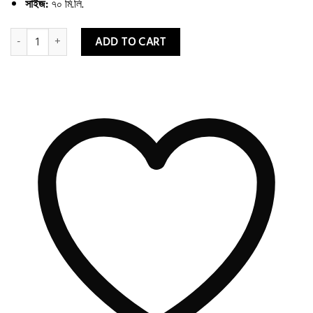
সাইজ:
৭০ মি.লি.
Skino Daily Gel Moisturizer with Niacinamide & Green Tea 70ml quantity
ADD TO CART