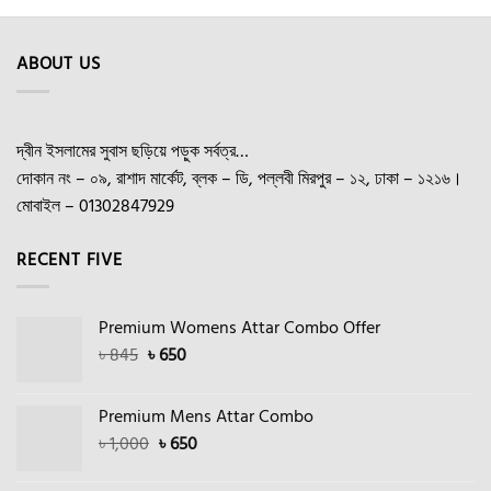
ABOUT US
দ্বীন ইসলামের সুবাস ছড়িয়ে পড়ুক সর্বত্র…
দোকান নং – ০৯, রাশাদ মার্কেট, ব্লক – ডি, পল্লবী মিরপুর – ১২, ঢাকা – ১২১৬।
মোবাইল – 01302847929
RECENT FIVE
Premium Womens Attar Combo Offer
Original
Current
৳
845
৳
650
price
price
was:
is:
Premium Mens Attar Combo
৳ 845.
৳ 650.
Original
Current
৳
1,000
৳
650
price
price
was:
is: