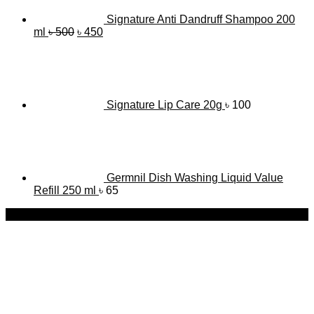
Signature Anti Dandruff Shampoo 200
Original
Current
ml
৳
500
৳
450
price
price
was:
is:
৳ 500.
৳ 450.
Signature Lip Care 20g
৳
100
Germnil Dish Washing Liquid Value
Refill 250 ml
৳
65
-21%