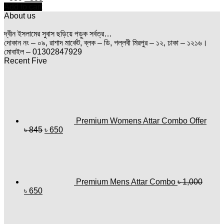
price
price
Add to cart
was:
is:
About us
৳ 380.
৳ 300.
দ্বীন ইসলামের সুবাস ছড়িয়ে পড়ুক সর্বত্র…
দোকান নং – ০৯, রাশাদ মার্কেট, ব্লক – ডি, পল্লবী মিরপুর – ১২, ঢাকা – ১২১৬।
মোবাইল – 01302847929
Recent Five
Premium Womens Attar Combo Offer
Original
Current
৳
845
৳
650
price
price
was:
is:
৳ 845.
৳ 650.
Premium Mens Attar Combo
৳
1,000
Original
Current
৳
650
price
price
Price
was:
is:
range:
৳ 1,000.
৳ 650.
৳ 170