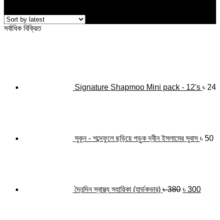
Showing the single result
সর্বাধিক বিক্রিত
Signature Shapmoo Mini pack - 12's
৳
24
সুকূন - শব্দেফুলে ছড়িয়ে পড়ুক দ্বীন ইসলামের সুবাস
৳
50
Original
Curre
price
price
was:
is:
৳ 380.
৳ 300
দৈনন্দিন স্বাস্থ্য সহায়িকা (হার্ডকভার)
৳
380
৳
300
Original
Cur
price
pri
was:
is: