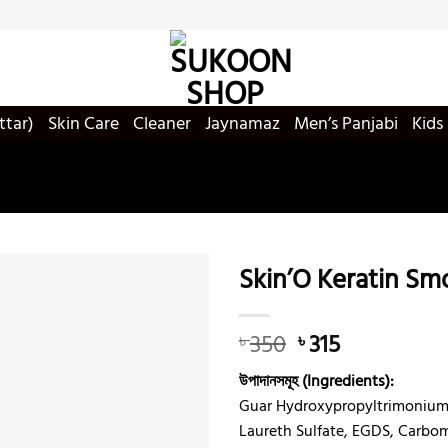
ttar)
Skin Care
Cleaner
Jaynamaz
Men’s Panjabi
Kids
Skin’O Keratin S
Original
Current
350
315
৳
৳
Add to
price
price
wishlist
উপাদানসমূহ (Ingredients):
was:
is:
Guar Hydroxypropyltrimonium
৳ 350.
৳ 315.
Laureth Sulfate, EGDS, Carbo