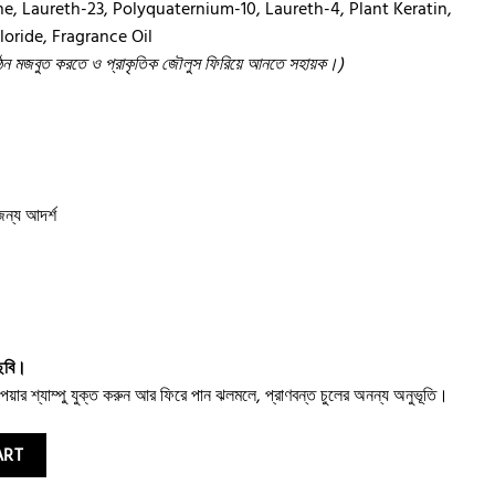
 Laureth-23, Polyquaternium-10, Laureth-4, Plant Keratin,
ride, Fragrance Oil
লের গঠন মজবুত করতে ও প্রাকৃতিক জৌলুস ফিরিয়ে আনতে সহায়ক।)
জন্য আদর্শ
্ছবি।
িপেয়ার শ্যাম্পু যুক্ত করুন আর ফিরে পান ঝলমলে, প্রাণবন্ত চুলের অনন্য অনুভূতি।
mpoo 200ml quantity
ART