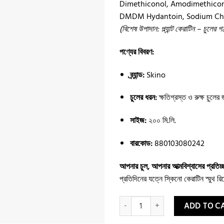
Dimethiconol, Amodimethicone,
DMDM Hydantoin, Sodium Chlo
(বিশেষ উপাদান: প্ল্যান্ট কেরাটিন – চু
পণ্যের বিবরণ:
ব্র্যান্ড:
Skino
চুলের ধরন:
ক্ষতিগ্রস্ত ও রুক্ষ চুলের 
সাইজ:
২০০ মি.লি.
বারকোড:
880103080242
আপনার চুল, আপনার আত্মবিশ্বাসের প্রতিচ
প্রতিদিনের যত্নে স্কিনো কেরাটিন স্মুথ র
Skin'O Keratin Smooth Repair Sha
ADD TO C