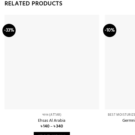
RELATED PRODUCTS
-33%
-10%
Add to
wishlist
আতর (ATTAR)
Ehsas Al Arabia
Germni
Price
৳
140
–
৳
340
range:
৳ 140