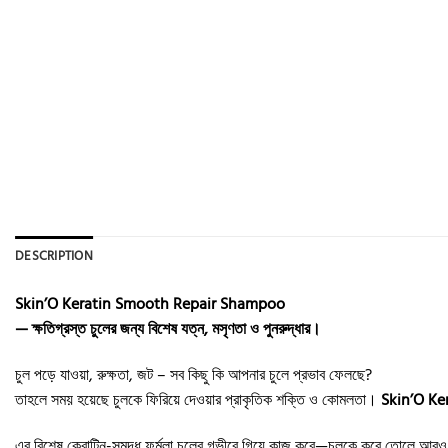
DESCRIPTION
Skin’O Keratin Smooth Repair Shampoo
— ক্ষতিগ্রস্ত চুলের জন্য বিশেষ যত্ন, মসৃণতা ও পুনরুদ্ধার।
চুল পড়ে যাওয়া, রুক্ষতা, জট – সব কিছু কি আপনার চুলে প্রভাব ফেলছে?
তাহলে সময় হয়েছে চুলকে ফিরিয়ে দেওয়ার প্রাকৃতিক শক্তি ও কোমলতা।
Skin’O K
এর বিশেষ কেরাটিন-সমৃদ্ধ ফর্মুলা চুলের গভীরে গিয়ে কাজ করে—চুলকে করে তোলে আর