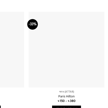
-33%
Add to
Add to
wishlist
wishlist
আতর (ATTAR)
Paris Hilton
ce
Price
৳
150
–
৳
380
ge:
range:
50
৳ 150