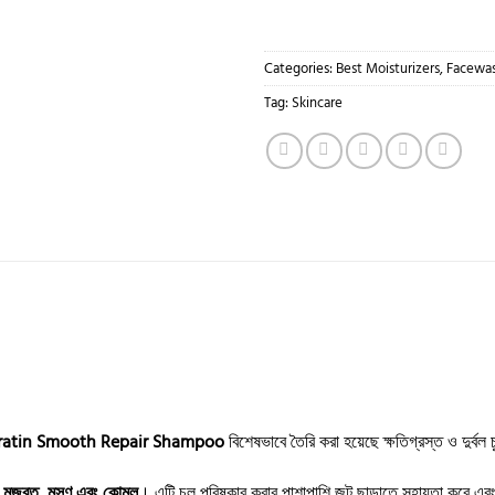
Categories:
Best Moisturizers, Facewas
Tag:
Skincare
eratin Smooth Repair Shampoo
বিশেষভাবে তৈরি করা হয়েছে ক্ষতিগ্রস্ত ও দুর্বল
ও
মজবুত, মসৃণ এবং কোমল
। এটি চুল পরিষ্কার করার পাশাপাশি জট ছাড়াতে সহায়তা করে এবং