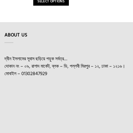
SELECT OPTIONS
through
৳ 340
This
product
has
multiple
ABOUT US
variants.
The
options
may
দ্বীন ইসলামের সুবাস ছড়িয়ে পড়ুক সর্বত্র…
be
দোকান নং – ০৯, রাশাদ মার্কেট, ব্লক – ডি, পল্লবী মিরপুর – ১২, ঢাকা – ১২১৬।
chosen
মোবাইল – 01302847929
on
the
product
page